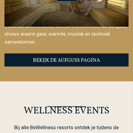
voor de ultieme aufgussbeleving. Na intensieve
voorrondes ontmoeten de finalisten elkaar op
2, 3 en 4
oktober 2026
tijdens de grote finale bij Wellnessresort
Veluwse Bron
in Emst. Beleef indrukwekkende aufguss
shows waarin geur, warmte, muziek en techniek
samenkomen.
BEKIJK DE AUFGUSS PAGINA
WELLNESS EVENTS
Bij alle BeWellness resorts ontdek je tijdens de