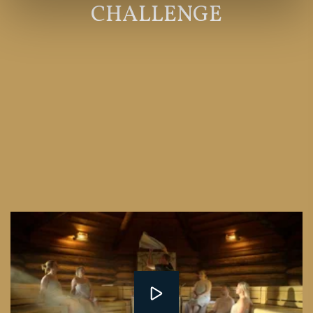
CHALLENGE
Het ultieme sauna-evenement van het jaar: de
BeWellness
Aufguss Challenge 2026
! Tijdens deze
spectaculaire opgietwedstrijd nemen de beste
saunameesters van BeWellness het tegen elkaar op