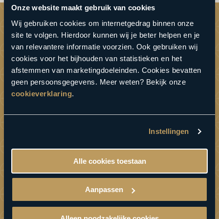
Onze website maakt gebruik van cookies
Wij gebruiken cookies om internetgedrag binnen onze
DIRECT NAAR
site te volgen. Hierdoor kunnen wij je beter helpen en je
van relevantere informatie voorzien. Ook gebruiken wij
Alle acties
cookies voor het bijhouden van statistieken en het
Vouchercode activeren
afstemmen van marketingdoeleinden. Cookies bevatten
geen persoonsgegevens. Meer weten? Bekijk onze
Vacatures
cookieverklaring
.
Badkledingdagen
Wellness Giftcard
WellnessInstituut
Instellingen
BeWellness Aufguss Challenge
INFORMATIE
Alle cookies toestaan
Over ons
Aanpassen
Werken bij
Contact
Alleen noodzakelijke cookies