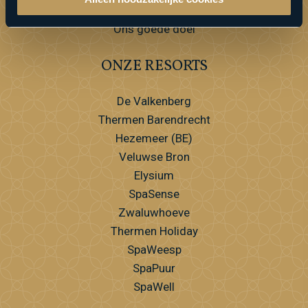
Veelgestelde vragen
Ons goede doel
ONZE RESORTS
De Valkenberg
Thermen Barendrecht
Hezemeer (BE)
Veluwse Bron
Elysium
SpaSense
Zwaluwhoeve
Thermen Holiday
SpaWeesp
SpaPuur
SpaWell