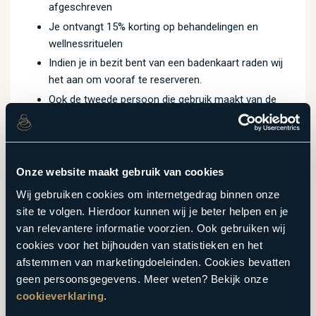
afgeschreven
Je ontvangt 15% korting op behandelingen en
wellnessrituelen
Indien je in bezit bent van een badenkaart raden wij
het aan om vooraf te reserveren.
Ook de tweede persoon die gebruik maakt van de
badenkaart krijgt 15% korting op behandelingen en
wellnessrituelen
Geldig op alle dagen van de week
120.
00
Onze website maakt gebruik van cookies
P.P.
Wij gebruiken cookies om internetgedrag binnen onze
site te volgen. Hierdoor kunnen wij je beter helpen en je
MEER WETEN
BESTEL TICKET
van relevantere informatie voorzien. Ook gebruiken wij
cookies voor het bijhouden van statistieken en het
afstemmen van marketingdoeleinden. Cookies bevatten
geen persoonsgegevens. Meer weten? Bekijk onze
DELUXE RESORTS
cookieverklaring
.