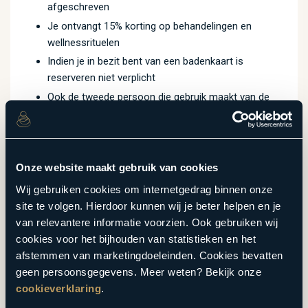
afgeschreven
Je ontvangt 15% korting op behandelingen en
wellnessrituelen
Indien je in bezit bent van een badenkaart is
reserveren niet verplicht
Ook de tweede persoon die gebruik maakt van de
badenkaart krijgt 15% korting op behandelingen en
wellnessrituelen
Geldig op alle dagen van de week
110.
00
Onze website maakt gebruik van cookies
P.P.
Wij gebruiken cookies om internetgedrag binnen onze
site te volgen. Hierdoor kunnen wij je beter helpen en je
MEER WETEN
BESTEL TICKET
van relevantere informatie voorzien. Ook gebruiken wij
cookies voor het bijhouden van statistieken en het
afstemmen van marketingdoeleinden. Cookies bevatten
geen persoonsgegevens. Meer weten? Bekijk onze
CLASSIC RESORTS
cookieverklaring
.